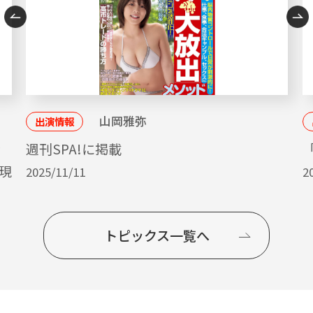
山岡雅弥
出演情報
ッ
週刊SPA!に掲載
「
現
2025/11/11
2
トピックス一覧へ