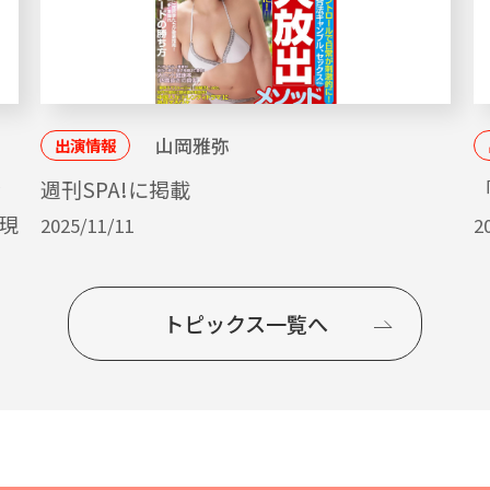
山岡雅弥
出演情報
ッ
週刊SPA!に掲載
「
現
2025/11/11
2
トピックス一覧へ