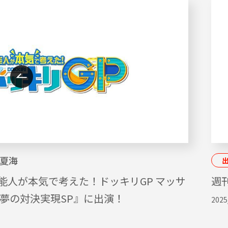
夏海
能人が本気で考えた！ドッキリGP マッサ
週刊
ん夢の対決実現SP』に出演！
2025