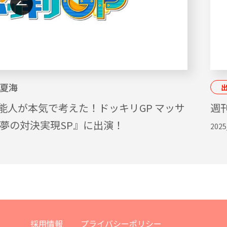
夏海
能人が本気で考えた！ドッキリGP マッサ
週刊
ん夢の対決実現SP』に出演！
2025
採用情報
プライバシーポリシー