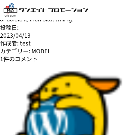
Hello world!
Welcome to WordPress. This is your first post. Edit
or delete it, then start writing!
投稿日:
2023/04/13
作成者:
test
カテゴリー:
MODEL
1件のコメント