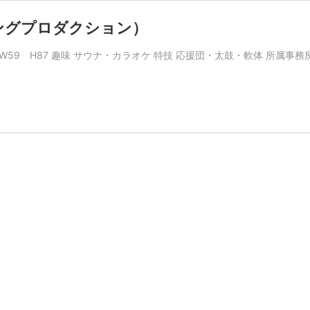
ングプロダクション）
87 W59 H87 趣味 サウナ・カラオケ 特技 応援団・太鼓・軟体 所属事務所