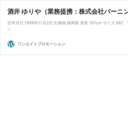
酒井 ゆりや（業務提携：株式会社バーニ
生年月日 1998年11月2日 出身地 静岡県 身長 167cm サイズ B
酒
む
井
ゆ
ワンエイトプロモーション
り
や
（業
務
提
携：
株
式
会
社
バ
ー
ニ
ン