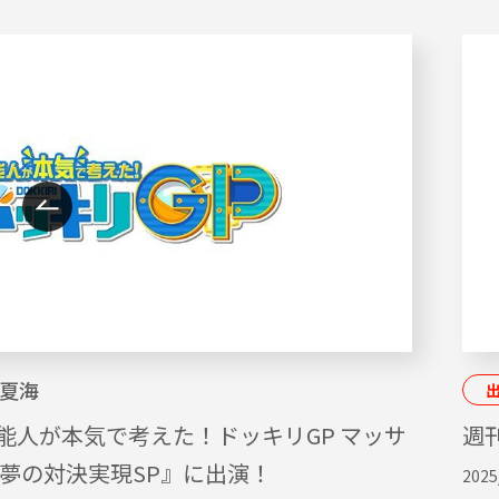
夏海
能人が本気で考えた！ドッキリGP マッサ
週刊
ん夢の対決実現SP』に出演！
2025