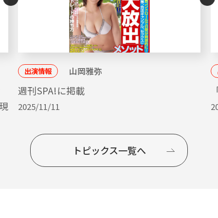
山岡雅弥
出演情報
ッ
週刊SPA!に掲載
「
現
2025/11/11
2
トピックス一覧へ