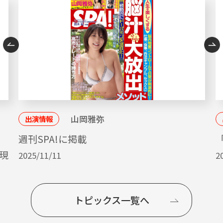
山岡雅弥
出演情報
ッ
週刊SPA!に掲載
「
現
2025/11/11
2
トピックス一覧へ