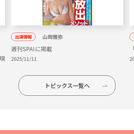
山岡雅弥
出演情報
ッ
週刊SPA!に掲載
「
現
2025/11/11
2
トピックス一覧へ