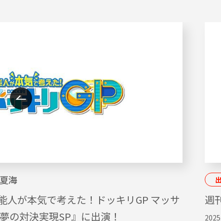
夏海
能人が本気で考えた！ドッキリGP マッサ
週刊
ん夢の対決実現SP』に出演！
2025