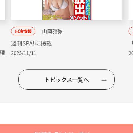
山岡雅弥
出演情報
ッ
週刊SPA!に掲載
「
現
2025/11/11
2
トピックス一覧へ